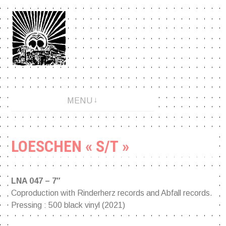
Aller
au
contenu
An anarchopunk label since 2001.
MENU
LOESCHEN « S/T »
LNA 047 – 7″
Coproduction with Rinderherz records and Abfall records.
Pressing : 500 black vinyl (2021)