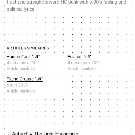
Fast and straightforward HC punk with a 90’s feeling and
political lyrics.
ARTICLES SIMILAIRES
Human Fault "s/t"
Erratum "s/t"
4 décembre 2021
4 décembre 2021
Article similaire
Article similaire
Plaine Crasse "s/t"
5 juin 2017
Article similaire
Autarch « The Light Escaping »