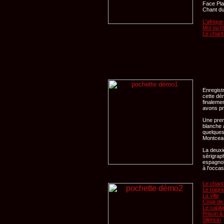
Face
Pl
Chant d
L'afrique
Moi ou l'
Le chant
Enregist
cette dém
finalemen
avons pr
Une prem
blanche 
quelques
Montcea
La deuxi
sérigrap
espagnol.
à l'occa
Le chant
Le bagn
La ville
Coup de 
Le capit
Prison &
Silencio