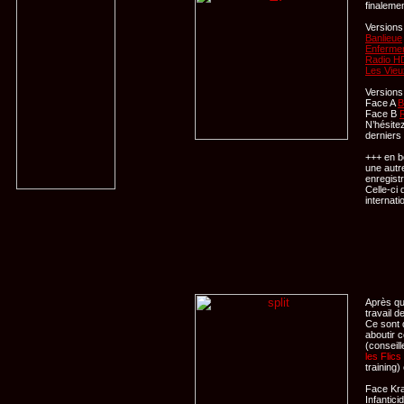
finalemen
Version
Banlieue
Enferme
Radio H
Les Vieu
Versions
Face A
B
Face
B
N’hésite
derniers 
+++ en b
une autr
enregist
Celle-ci 
internati
Après que
travail d
Ce sont 
aboutir 
(conseil
les Flics
training)
Face
Kr
Infantici