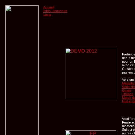
Accueil
Infos Lustucrust
Liens
Partant 
des 7 mo
pour un 
avec ceu
Ce sont 
pas enco
Version
Métaphys
Série No
Girafe
Thèbes
Match de
Nuit et B
Voici l'e
Ferrière,
masteris
Suite à 
autres c